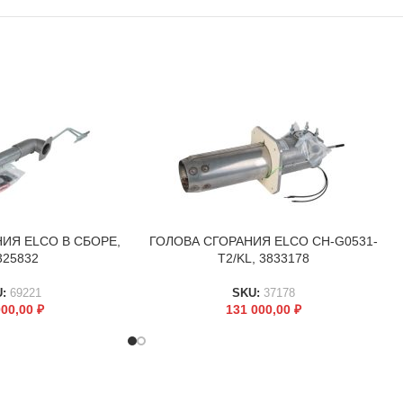
ИЯ ELCO В СБОРЕ,
ГОЛОВА СГОРАНИЯ ELCO CH-G0531-
В КОРЗИНУ
325832
T2/KL, 3833178
U:
69221
SKU:
37178
000,00
₽
131 000,00
₽