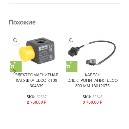
Похожие
ЭЛЕКТРОМАГНИТНАЯ
КАБЕЛЬ
КАТУШКА ELCO KT09
ЭЛЕКТРОПИТАНИЯ ELCO
ШЛ
304639
300 ММ 13012675
— 
SKU:
62637
SKU:
32545
2 750,00
₽
3 750,00
₽