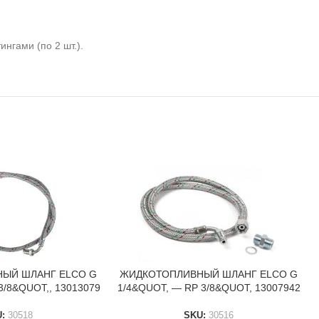
нгами (по 2 шт.).
ЫЙ ШЛАНГ ELCO G
ЖИДКОТОПЛИВНЫЙ ШЛАНГ ELCO G
В КОРЗИНУ
3/8&QUOT,, 13013079
1/4&QUOT, — RP 3/8&QUOT, 13007942
U:
30518
SKU:
30516