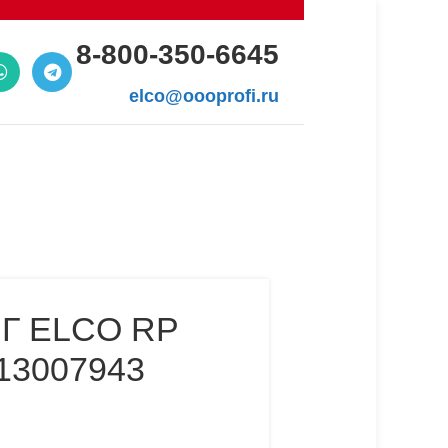
8-800-350-6645
elco@oooprofi.ru
 ELCO RP
13007943