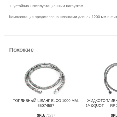
устойчив к эксплуатационным нагрузкам.
Комплектация представлена шлангами длиной 1200 мм и фити
Похожие
ТОПЛИВНЫЙ ШЛАНГ ELCO 1000 ММ,
ЖИДКОТОПЛИВН
В КОРЗИНУ
В КОРЗИНУ
65074587
1/4&QUOT, — RP 
SKU:
72737
SK