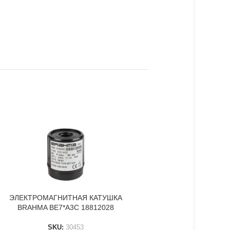
ЭЛЕКТРОМАГНИТНАЯ КАТУШКА
ЭЛЕКТРОМАГНИТНАЯ
В КОРЗИНУ
В КОРЗИНУ
BRAHMA BE7*A3C 18812028
BRAHMA 6532
SKU:
30453
SKU:
65325