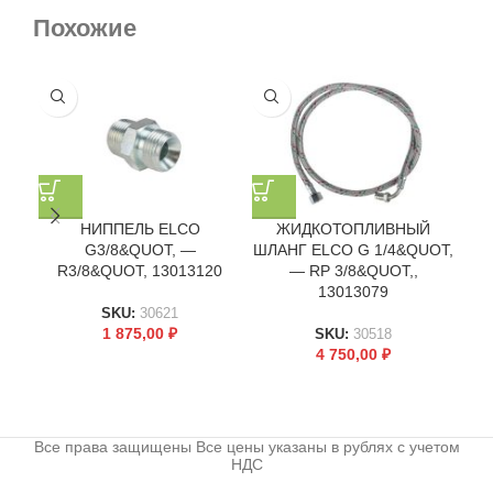
Похожие
НИППЕЛЬ ELCO
ЖИДКОТОПЛИВНЫЙ
G3/8&QUOT, —
ШЛАНГ ELCO G 1/4&QUOT,
R3/8&QUOT, 13013120
— RP 3/8&QUOT,,
1/
13013079
SKU:
30621
1 875,00
₽
SKU:
30518
4 750,00
₽
Все права защищены Все цены указаны в рублях с учетом
НДС