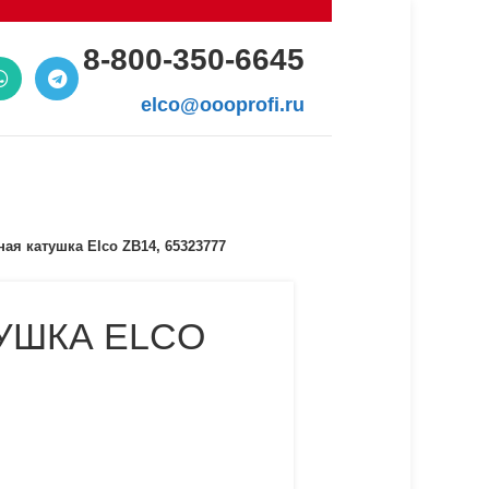
8-800-350-6645
elco@oooprofi.ru
ая катушка Elco ZB14, 65323777
УШКА ELCO