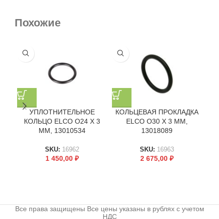
Похожие
УПЛОТНИТЕЛЬНОЕ
КОЛЬЦЕВАЯ ПРОКЛАДКА
Н
КОЛЬЦО ELCO O24 X 3
ELCO O30 X 3 ММ,
ММ, 13010534
13018089
R
SKU:
16962
SKU:
16963
1 450,00
₽
2 675,00
₽
Все права защищены Все цены указаны в рублях с учетом
НДС