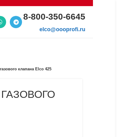
8-800-350-6645
elco@oooprofi.ru
азового клапана Elco 425
ГАЗОВОГО