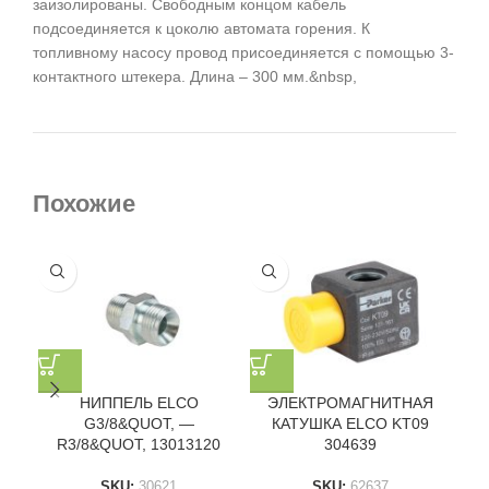
заизолированы. Свободным концом кабель
подсоединяется к цоколю автомата горения. К
топливному насосу провод присоединяется с помощью 3-
контактного штекера. Длина – 300 мм.&nbsp,
Похожие
НИППЕЛЬ ELCO
ЭЛЕКТРОМАГНИТНАЯ
G3/8&QUOT, —
КАТУШКА ELCO KT09
ТР
R3/8&QUOT, 13013120
304639
SKU:
30621
SKU:
62637