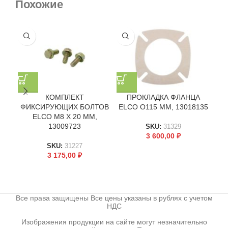
Похожие
КОМПЛЕКТ
ПРОКЛАДКА ФЛАНЦА
ФИКСИРУЮЩИХ БОЛТОВ
ELCO O115 ММ, 13018135
EL
ELCO M8 X 20 ММ,
13009723
SKU:
31329
3 600,00
₽
SKU:
31227
3 175,00
₽
Все права защищены Все цены указаны в рублях с учетом
НДС
Изображения продукции на сайте могут незначительно