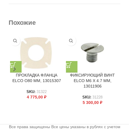
Похожие
ПРОКЛАДКА ФЛАНЦА
ФИКСИРУЮЩИЙ ВИНТ
ELCO O80 ММ, 13015307
ELCO M6 X 4.7 ММ,
УП
13011906
SKU:
31322
4 775,00
₽
SKU:
31228
5 300,00
₽
Все права защищены Все цены указаны в рублях с учетом