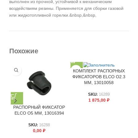
выполнен из прочной, устойчивой к механическим
воздействиям резины. Применяется для сборки газовой
или жидкотопливной горелки.&nbsp,&nbsp,
Похожие
КОМПЛЕКТ РАСПОРНЫХ
ФИКСАТОРОВ ELCO O2.3
ММ, 13010058
SKU:
16289
1 875,00
₽
РАСПОРНЫЙ ФИКСАТОР
Р
ELCO O5 ММ, 13016394
EL
SKU:
16288
0,00
₽