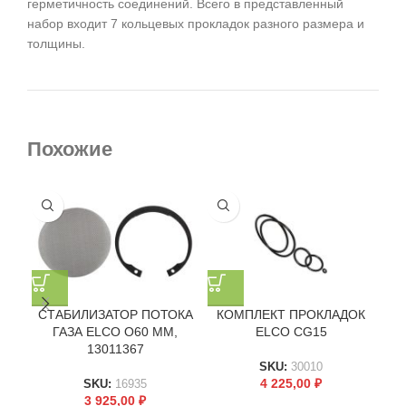
герметичность соединений. Всего в представленный
набор входит 7 кольцевых прокладок разного размера и
толщины.
Похожие
СТАБИЛИЗАТОР ПОТОКА
КОМПЛЕКТ ПРОКЛАДОК
Н
ГАЗА ELCO O60 ММ,
ELCO CG15
13011367
R
SKU:
30010
4 225,00
₽
SKU:
16935
3 925,00
₽