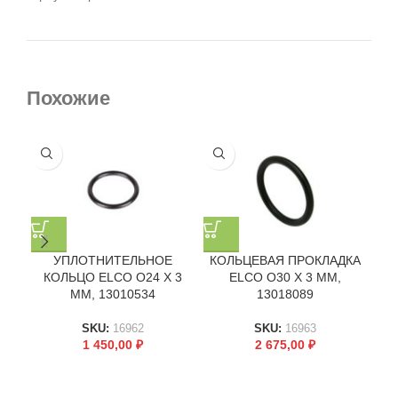
Похожие
УПЛОТНИТЕЛЬНОЕ
КОЛЬЦЕВАЯ ПРОКЛАДКА
К
КОЛЬЦО ELCO O24 X 3
ELCO O30 X 3 ММ,
ММ, 13010534
13018089
SKU:
16962
SKU:
16963
1 450,00
₽
2 675,00
₽