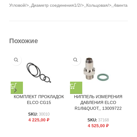
Угловой/>,,Диаметр соединения1/2/>,,Кольцовая/>,,4винта
Похожие
КОМПЛЕКТ ПРОКЛАДОК
НИППЕЛЬ ИЗМЕРЕНИЯ
КО
ELCO CG15
ДАВЛЕНИЯ ELCO
EL
R1/8&QUOT,, 13009722
SKU:
30010
4 225,00
₽
SKU:
37168
4 525,00
₽