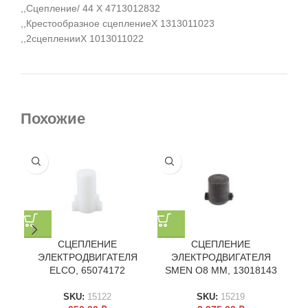
,,Сцепление/ 44 X 4713012832
,,Крестообразное сцеплениеX 1313011023
,,2сцепленииX 1013011022
Похожие
СЦЕПЛЕНИЕ
СЦЕПЛЕНИЕ
КО
ЭЛЕКТРОДВИГАТЕЛЯ
ЭЛЕКТРОДВИГАТЕЛЯ
ELCO, 65074172
SMEN O8 ММ, 13018143
SKU:
15122
SKU:
15219