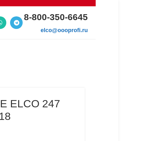
8-800-350-6645
elco@oooprofi.ru
 ELCO 247
18