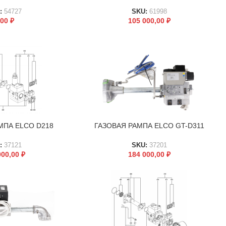
:
54727
SKU:
61998
,00
₽
105 000,00
₽
МПА ELCO D218
ГАЗОВАЯ РАМПА ELCO GT-D311
В КОРЗИНУ
:
37121
SKU:
37201
000,00
₽
184 000,00
₽