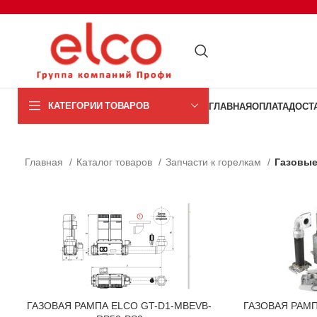
КАТЕГОРИИ ТОВАРОВ
ГЛАВНАЯ
ОПЛАТА
ДОСТ
Главная
Каталог товаров
Запчасти к горелкам
Газовы
ГАЗОВАЯ РАМПА ELCO GT-D1-MBEVB-
ГАЗОВАЯ РАМП
В КОРЗИНУ
В КОРЗИНУ